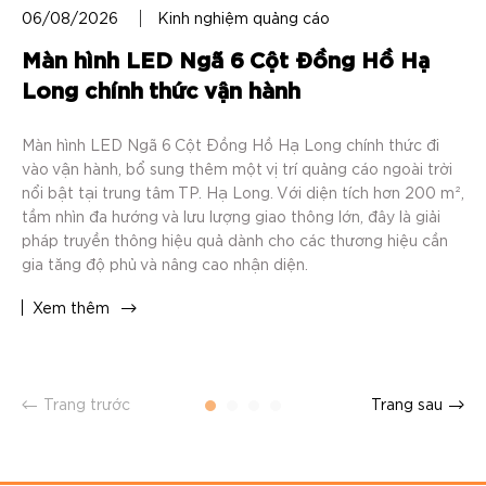
06/08/2026
Kinh nghiệm quảng cáo
06
Màn hình LED Ngã 6 Cột Đồng Hồ Hạ
H
Long chính thức vận hành
–
N
Màn hình LED Ngã 6 Cột Đồng Hồ Hạ Long chính thức đi
vào vận hành, bổ sung thêm một vị trí quảng cáo ngoài trời
Ha
nổi bật tại trung tâm TP. Hạ Long. Với diện tích hơn 200 m²,
tạ
tầm nhìn đa hướng và lưu lượng giao thông lớn, đây là giải
TP
pháp truyền thông hiệu quả dành cho các thương hiệu cần
ti
gia tăng độ phủ và nâng cao nhận diện.
gi
ph
Xem thêm
th
X
Trang trước
Trang sau