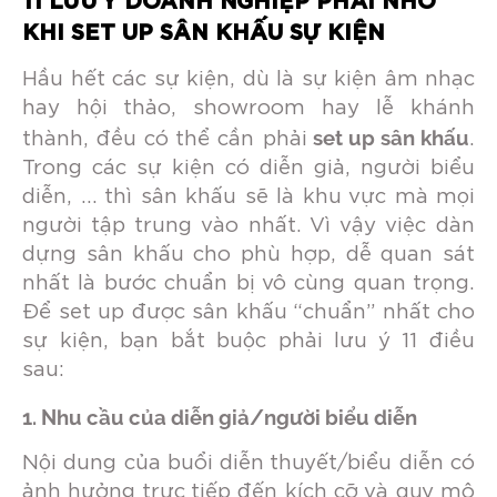
11 LƯU Ý DOANH NGHIỆP PHẢI NHỚ
KHI SET UP SÂN KHẤU SỰ KIỆN
Hầu hết các sự kiện, dù là sự kiện âm nhạc
hay hội thảo, showroom hay lễ khánh
set up sân khấu
thành, đều có thể cần phải
.
Trong các sự kiện có diễn giả, người biểu
diễn, … thì sân khấu sẽ là khu vực mà mọi
người tập trung vào nhất. Vì vậy việc dàn
dựng sân khấu cho phù hợp, dễ quan sát
nhất là bước chuẩn bị vô cùng quan trọng.
Để set up được sân khấu “chuẩn” nhất cho
sự kiện, bạn bắt buộc phải lưu ý 11 điều
sau:
1. Nhu cầu của diễn giả/người biểu diễn
Nội dung của buổi diễn thuyết/biểu diễn có
ảnh hưởng trực tiếp đến kích cỡ và quy mô