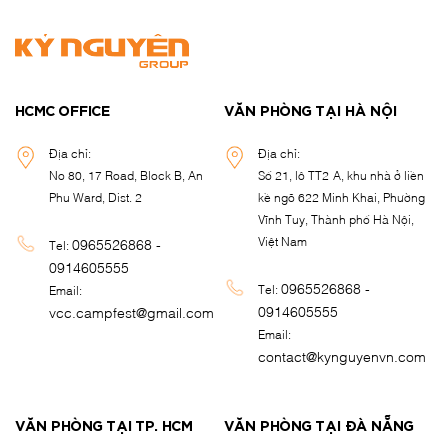
HCMC OFFICE
VĂN PHÒNG TẠI HÀ NỘI
Địa chỉ:
Địa chỉ:
No 80, 17 Road, Block B, An
Số 21, lô TT2-A, khu nhà ở liền
Phu Ward, Dist. 2
kề ngõ 622 Minh Khai, Phường
Vĩnh Tuy, Thành phố Hà Nội,
Việt Nam
0965526868 -
Tel:
0914605555
0965526868 -
Tel:
Email:
0914605555
vcc.campfest@gmail.com
Email:
contact@kynguyenvn.com
VĂN PHÒNG TẠI TP. HCM
VĂN PHÒNG TẠI ĐÀ NẴNG