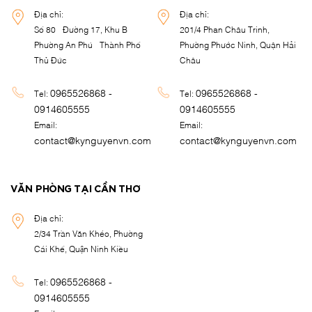
Địa chỉ:
Địa chỉ:
Số 80 - Đường 17, Khu B -
201/4 Phan Châu Trinh,
Phường An Phú - Thành Phố
Phường Phước Ninh, Quận Hải
Thủ Đức
Châu
0965526868 -
0965526868 -
Tel:
Tel:
0914605555
0914605555
Email:
Email:
contact@kynguyenvn.com
contact@kynguyenvn.com
VĂN PHÒNG TẠI CẦN THƠ
Địa chỉ:
2/34 Trần Văn Khéo, Phường
Cái Khế, Quận Ninh Kiều
0965526868 -
Tel:
0914605555