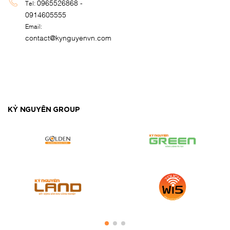
0965526868 -
Tel:
0914605555
Email:
contact@kynguyenvn.com
KỶ NGUYÊN GROUP