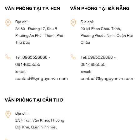
VĂN PHÒNG TẠI TP. HCM
VĂN PHÒNG TẠI ĐÀ NẴNG
Địa chỉ:
Địa chỉ:
Số 80 - Đường 17, Khu B -
201/4 Phan Châu Trinh,
Phường An Phú - Thành Phố
Phường Phước Ninh, Quận Hải
Thủ Đức
Châu
0965526868 -
0965526868 -
Tel:
Tel:
0914605555
0914605555
Email:
Email:
contact@kynguyenvn.com
contact@kynguyenvn.com
VĂN PHÒNG TẠI CẦN THƠ
Địa chỉ:
2/34 Trần Văn Khéo, Phường
Cái Khế, Quận Ninh Kiều