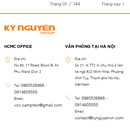
Trang
01
/ 144
Trang sau
HCMC OFFICE
VĂN PHÒNG TẠI HÀ NỘI
Địa chỉ:
Địa chỉ:
No 80, 17 Road, Block B, An
Số 21, lô TT2-A, khu nhà ở liền
Phu Ward, Dist. 2
kề ngõ 622 Minh Khai, Phường
Vĩnh Tuy, Thành phố Hà Nội,
Việt Nam
0965526868 -
Tel:
0914605555
0965526868 -
Tel:
Email:
0914605555
vcc.campfest@gmail.com
Email:
contact@kynguyenvn.com