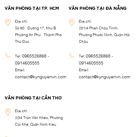
VĂN PHÒNG TẠI TP. HCM
VĂN PHÒNG TẠI ĐÀ NẴNG
Địa chỉ:
Địa chỉ:
Số 80 - Đường 17, Khu B -
201/4 Phan Châu Trinh,
Phường An Phú - Thành Phố
Phường Phước Ninh, Quận Hải
Thủ Đức
Châu
0965526868 -
0965526868 -
Tel:
Tel:
0914605555
0914605555
Email:
Email:
contact@kynguyenvn.com
contact@kynguyenvn.com
VĂN PHÒNG TẠI CẦN THƠ
Địa chỉ:
2/34 Trần Văn Khéo, Phường
Cái Khế, Quận Ninh Kiều