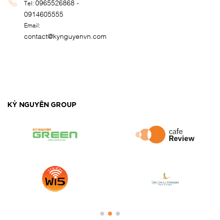
0965526868 -
Tel:
0914605555
Email:
contact@kynguyenvn.com
KỶ NGUYÊN GROUP