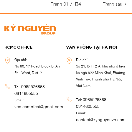
Trang
01
/ 134
Trang sau
HCMC OFFICE
VĂN PHÒNG TẠI HÀ NỘI
Địa chỉ:
Địa chỉ:
No 80, 17 Road, Block B, An
Số 21, lô TT2-A, khu nhà ở liền
Phu Ward, Dist. 2
kề ngõ 622 Minh Khai, Phường
Vĩnh Tuy, Thành phố Hà Nội,
Việt Nam
0965526868 -
Tel:
0914605555
0965526868 -
Tel:
Email:
0914605555
vcc.campfest@gmail.com
Email:
contact@kynguyenvn.com