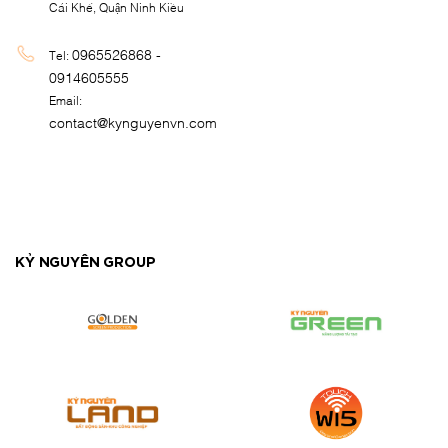
Cái Khế, Quận Ninh Kiều
0965526868 -
Tel:
0914605555
Email:
contact@kynguyenvn.com
KỶ NGUYÊN GROUP