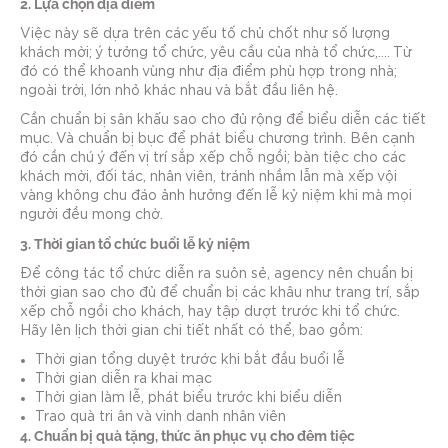
2. Lựa chọn địa điểm
Việc này sẽ dựa trên các yếu tố chủ chốt như số lượng
khách mời; ý tưởng tổ chức, yêu cầu của nhà tổ chức,…. Từ
đó có thể khoanh vùng như địa điểm phù hợp trong nhà;
ngoài trời, lớn nhỏ khác nhau và bắt đầu liên hệ.
Cần chuẩn bị sân khấu sao cho đủ rộng để biểu diễn các tiết
mục. Và chuẩn bị bục để phát biểu chương trình. Bên cạnh
đó cần chú ý đến vị trí sắp xếp chỗ ngồi; bàn tiệc cho các
khách mời, đối tác, nhân viên, tránh nhầm lẫn mà xếp vội
vàng không chu đáo ảnh hưởng đến lễ kỷ niệm khi mà mọi
người đều mong chờ.
3. Thời gian tổ chức buổi lễ kỷ niệm
Để công tác tổ chức diễn ra suôn sẻ, agency nên chuẩn bị
thời gian sao cho đủ để chuẩn bị các khâu như trang trí, sắp
xếp chỗ ngồi cho khách, hay tập dượt trước khi tổ chức.
Hãy lên lịch thời gian chi tiết nhất có thể, bao gồm:
Thời gian tổng duyệt trước khi bắt đầu buổi lễ
Thời gian diễn ra khai mạc
Thời gian làm lễ, phát biểu trước khi biểu diễn
Trao quà tri ân và vinh danh nhân viên
4. Chuẩn bị quà tặng, thức ăn phục vụ cho đêm tiệc