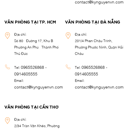
contact@kynguyenvn.com
VĂN PHÒNG TẠI TP. HCM
VĂN PHÒNG TẠI ĐÀ NẴNG
Địa chỉ:
Địa chỉ:
Số 80 - Đường 17, Khu B -
201/4 Phan Châu Trinh,
Phường An Phú - Thành Phố
Phường Phước Ninh, Quận Hải
Thủ Đức
Châu
0965526868 -
0965526868 -
Tel:
Tel:
0914605555
0914605555
Email:
Email:
contact@kynguyenvn.com
contact@kynguyenvn.com
VĂN PHÒNG TẠI CẦN THƠ
Địa chỉ:
2/34 Trần Văn Khéo, Phường