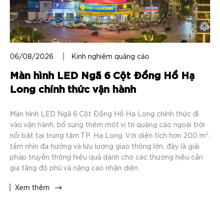
06/08/2026
Kinh nghiệm quảng cáo
06
Màn hình LED Ngã 6 Cột Đồng Hồ Hạ
H
Long chính thức vận hành
–
N
Màn hình LED Ngã 6 Cột Đồng Hồ Hạ Long chính thức đi
vào vận hành, bổ sung thêm một vị trí quảng cáo ngoài trời
Ha
nổi bật tại trung tâm TP. Hạ Long. Với diện tích hơn 200 m²,
tạ
tầm nhìn đa hướng và lưu lượng giao thông lớn, đây là giải
TP
pháp truyền thông hiệu quả dành cho các thương hiệu cần
ti
gia tăng độ phủ và nâng cao nhận diện.
gi
ph
Xem thêm
th
X