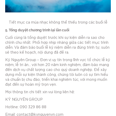
Tiết mục ca múa nhạc không thể thiếu trong các buổi lễ
5. Tổng duyệt chương trình lại lần cuối
Cuối cùng là tổng duyệt trước khi sự kiện diễn ra sao cho
chỉnh chu nhất. Phối hợp nhịp nhàng giữa các tiết mục trình
diễn. Và đảm bảo buổi lễ kỷ niệm diễn ra đúng trình tự, suôn
sẻ theo kế hoạch, nội dung đã đề ra.
Kỷ Nguyên Group – Đơn vị uy tín trong lĩnh vực tổ chức lễ kỷ
niệm, lễ tri ân… với hơn 20 năm kinh nghiệm, đảm bảo mang
đến dịch vụ chất lượng cao cho quý doanh nghiệp. Để xây
dựng mỗi sự kiện thành công, chúng tôi luôn có sự tìm hiểu
và chuẩn bị chu đáo, triển khai nghiêm túc, với mong muốn
đạt đến sự hoàn mỹ trọn vẹn.
Mọi thông tin chi tiết xin vui lòng liên hệ:
KỶ NGUYÊN GROUP
Hotline: 090 329 86 88
Email: contact@kynguyenvn.com