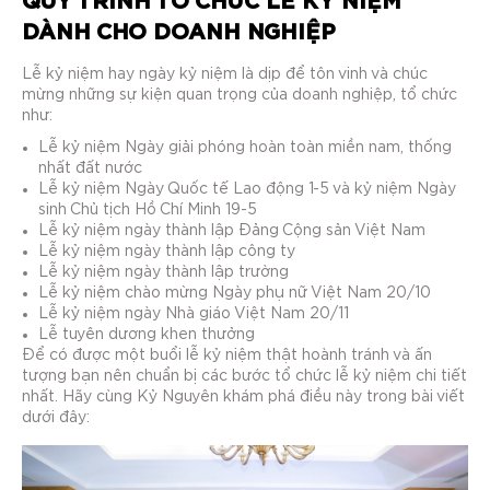
QUY TRÌNH TỔ CHỨC LỄ KỶ NIỆM
DÀNH CHO DOANH NGHIỆP
Lễ kỷ niệm hay ngày kỷ niệm là dịp để tôn vinh và chúc
mừng những sự kiện quan trọng của doanh nghiệp, tổ chức
như:
Lễ kỷ niệm Ngày giải phóng hoàn toàn miền nam, thống
nhất đất nước
Lễ kỷ niệm Ngày Quốc tế Lao động 1-5 và kỷ niệm Ngày
sinh Chủ tịch Hồ Chí Minh 19-5
Lễ kỷ niệm ngày thành lập Đảng Cộng sản Việt Nam
Lễ kỷ niệm ngày thành lập công ty
Lễ kỷ niệm ngày thành lập trường
Lễ kỷ niệm chào mừng Ngày phụ nữ Việt Nam 20/10
Lễ kỷ niệm ngày Nhà giáo Việt Nam 20/11
Lễ tuyên dương khen thưởng
Để có được một buổi lễ kỷ niệm thật hoành tránh và ấn
tượng bạn nên chuẩn bị các bước tổ chức lễ kỷ niệm chi tiết
nhất. Hãy cùng Kỷ Nguyên khám phá điều này trong bài viết
dưới đây: