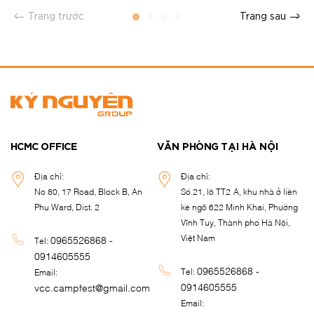
Trang trước
Trang sau
HCMC OFFICE
VĂN PHÒNG TẠI HÀ NỘI
Địa chỉ:
Địa chỉ:
No 80, 17 Road, Block B, An
Số 21, lô TT2-A, khu nhà ở liền
Phu Ward, Dist. 2
kề ngõ 622 Minh Khai, Phường
Vĩnh Tuy, Thành phố Hà Nội,
Việt Nam
0965526868 -
Tel:
0914605555
0965526868 -
Tel:
Email:
0914605555
vcc.campfest@gmail.com
Email: