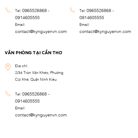
0965526868 -
0965526868 -
Tel:
Tel:
0914605555
0914605555
Email:
Email:
contact@kynguyenvn.com
contact@kynguyenvn.com
VĂN PHÒNG TẠI CẦN THƠ
Địa chỉ:
2/34 Trần Văn Khéo, Phường
Cái Khế, Quận Ninh Kiều
0965526868 -
Tel:
0914605555
Email:
contact@kynguyenvn.com