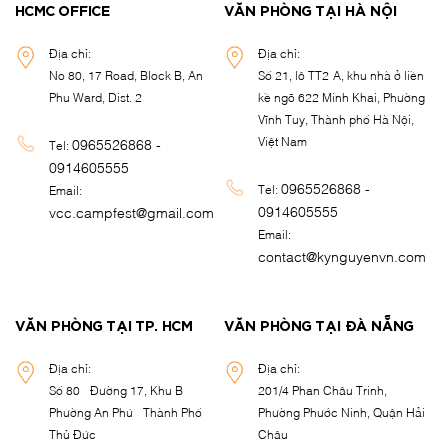
HCMC OFFICE
VĂN PHÒNG TẠI HÀ NỘI
Địa chỉ:
Địa chỉ:
No 80, 17 Road, Block B, An
Số 21, lô TT2-A, khu nhà ở liền
Phu Ward, Dist. 2
kề ngõ 622 Minh Khai, Phường
Vĩnh Tuy, Thành phố Hà Nội,
Việt Nam
0965526868 -
Tel:
0914605555
0965526868 -
Tel:
Email:
0914605555
vcc.campfest@gmail.com
Email:
contact@kynguyenvn.com
VĂN PHÒNG TẠI TP. HCM
VĂN PHÒNG TẠI ĐÀ NẴNG
Địa chỉ:
Địa chỉ:
Số 80 - Đường 17, Khu B -
201/4 Phan Châu Trinh,
Phường An Phú - Thành Phố
Phường Phước Ninh, Quận Hải
Thủ Đức
Châu