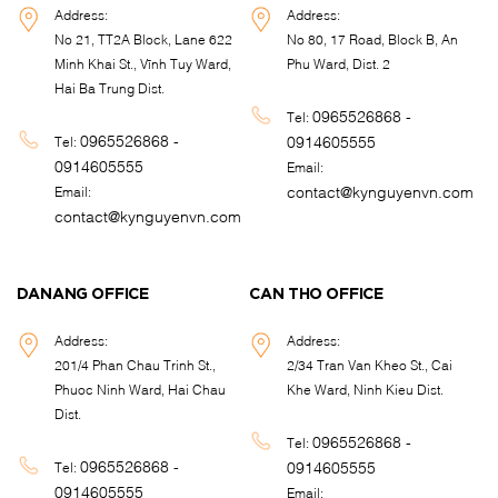
Address:
Address:
No 21, TT2A Block, Lane 622
No 80, 17 Road, Block B, An
Minh Khai St., Vĩnh Tuy Ward,
Phu Ward, Dist. 2
Hai Ba Trung Dist.
0965526868 -
Tel:
0965526868 -
0914605555
Tel:
0914605555
Email:
contact@kynguyenvn.com
Email:
contact@kynguyenvn.com
DANANG OFFICE
CAN THO OFFICE
Address:
Address:
201/4 Phan Chau Trinh St.,
2/34 Tran Van Kheo St., Cai
Phuoc Ninh Ward, Hai Chau
Khe Ward, Ninh Kieu Dist.
Dist.
0965526868 -
Tel:
0965526868 -
0914605555
Tel:
0914605555
Email: