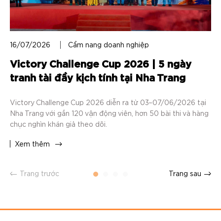
16/07/2026
Cẩm nang doanh nghiệp
14
Victory Challenge Cup 2026 | 5 ngày
M
tranh tài đầy kịch tính tại Nha Trang
q
Victory Challenge Cup 2026 diễn ra từ 03–07/06/2026 tại
Tận
Nha Trang với gần 120 vận động viên, hơn 50 bài thi và hàng
VT
chục nghìn khán giả theo dõi.
nâ
Xem thêm
X
Trang trước
Trang sau