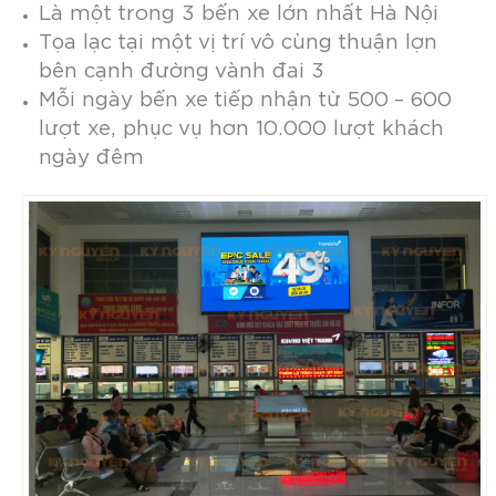
Là một trong 3 bến xe lớn nhất Hà Nội
Tọa lạc tại một vị trí vô cùng thuận lợn
bên cạnh đường vành đai 3
Mỗi ngày bến xe tiếp nhận từ 500 – 600
lượt xe, phục vụ hơn 10.000 lượt khách
ngày đêm