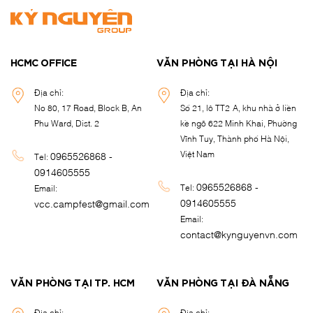
HCMC OFFICE
VĂN PHÒNG TẠI HÀ NỘI
Địa chỉ:
Địa chỉ:
No 80, 17 Road, Block B, An
Số 21, lô TT2-A, khu nhà ở liền
Phu Ward, Dist. 2
kề ngõ 622 Minh Khai, Phường
Vĩnh Tuy, Thành phố Hà Nội,
Việt Nam
0965526868 -
Tel:
0914605555
0965526868 -
Tel:
Email:
0914605555
vcc.campfest@gmail.com
Email:
contact@kynguyenvn.com
VĂN PHÒNG TẠI TP. HCM
VĂN PHÒNG TẠI ĐÀ NẴNG
Địa chỉ:
Địa chỉ: