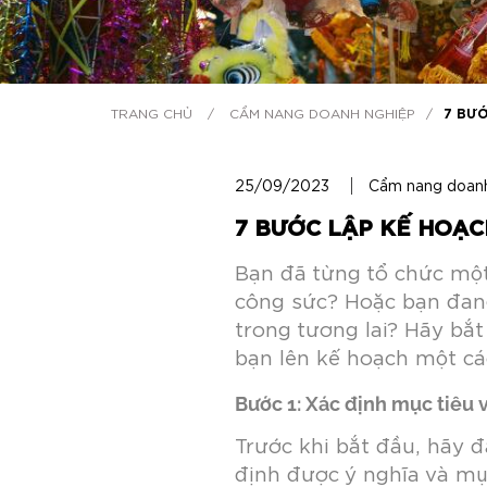
TRANG CHỦ
/
CẨM NANG DOANH NGHIỆP
/
7 BƯỚ
25/09/2023
Cẩm nang doan
7 BƯỚC LẬP KẾ HOẠC
Bạn đã từng tổ chức một
công sức? Hoặc bạn đang
trong tương lai? Hãy bắ
bạn lên kế hoạch một cá
Bước 1: Xác định mục tiêu v
Trước khi bắt đầu, hãy đ
định được ý nghĩa và mục