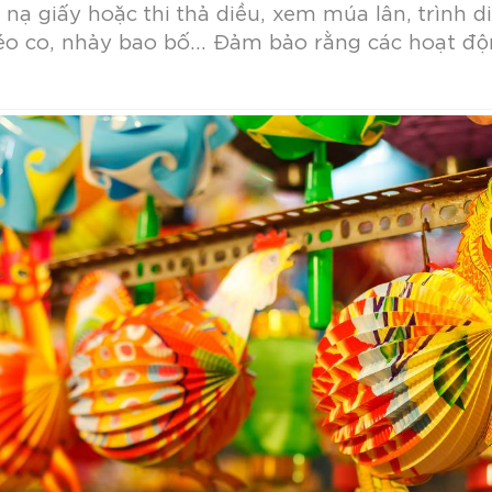
nạ giấy hoặc thi thả diều, xem múa lân, trình d
éo co, nhảy bao bố… Đảm bảo rằng các hoạt độn