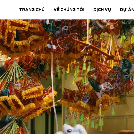
TRANG CHỦ
VỀ CHÚNG TÔI
DỊCH VỤ
DỰ Á