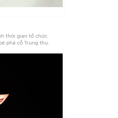
h thời gian tổ chức.
bé phá cỗ Trung thu.