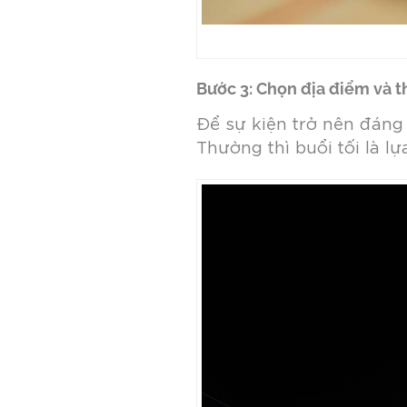
Bước 3: Chọn địa điểm và t
Để sự kiện trở nên đáng
Thường thì buổi tối là l