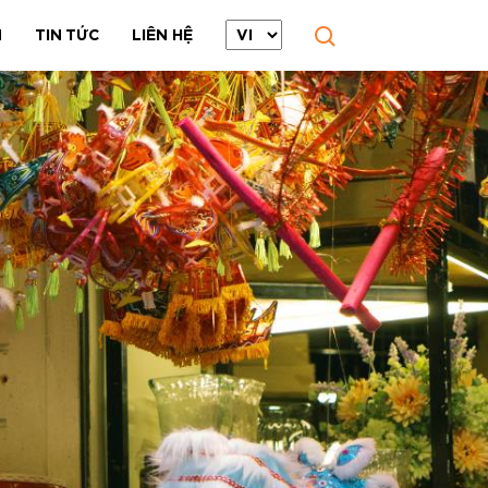
N
TIN TỨC
LIÊN HỆ