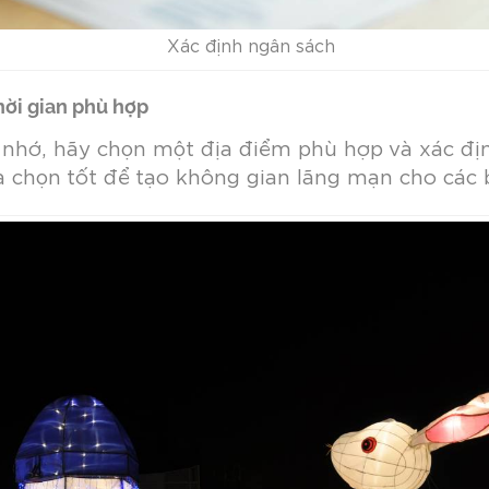
Xác định ngân sách
hời gian phù hợp
 nhớ, hãy chọn một địa điểm phù hợp và xác địn
ựa chọn tốt để tạo không gian lãng mạn cho các 