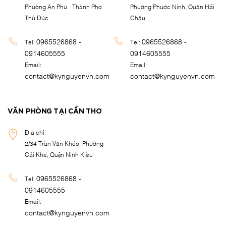
Phường An Phú - Thành Phố
Phường Phước Ninh, Quận Hải
Thủ Đức
Châu
0965526868 -
0965526868 -
Tel:
Tel:
0914605555
0914605555
Email:
Email:
contact@kynguyenvn.com
contact@kynguyenvn.com
VĂN PHÒNG TẠI CẦN THƠ
Địa chỉ:
2/34 Trần Văn Khéo, Phường
Cái Khế, Quận Ninh Kiều
0965526868 -
Tel:
0914605555
Email:
contact@kynguyenvn.com