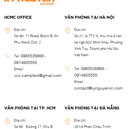
HCMC OFFICE
VĂN PHÒNG TẠI HÀ NỘI
Địa chỉ:
Địa chỉ:
No 80, 17 Road, Block B, An
Số 21, lô TT2-A, khu nhà ở liền
Phu Ward, Dist. 2
kề ngõ 622 Minh Khai, Phường
Vĩnh Tuy, Thành phố Hà Nội,
Việt Nam
0965526868 -
Tel:
0914605555
0965526868 -
Tel:
Email:
0914605555
vcc.campfest@gmail.com
Email:
contact@kynguyenvn.com
VĂN PHÒNG TẠI TP. HCM
VĂN PHÒNG TẠI ĐÀ NẴNG
Địa chỉ:
Địa chỉ:
Số 80 - Đường 17, Khu B -
201/4 Phan Châu Trinh,