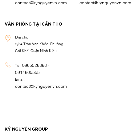
contact@kynguyenvn.com
contact@kynguyenvn.com
VĂN PHÒNG TẠI CẦN THƠ
Địa chỉ:
2/34 Trần Văn Khéo, Phường
Cái Khế, Quận Ninh Kiều
0965526868 -
Tel:
0914605555
Email:
contact@kynguyenvn.com
KỶ NGUYÊN GROUP