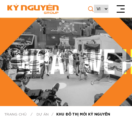
TRANG CHỦ
/
DỰ ÁN
/
KHU ĐÔ THỊ MỚI KỶ NGUYÊN