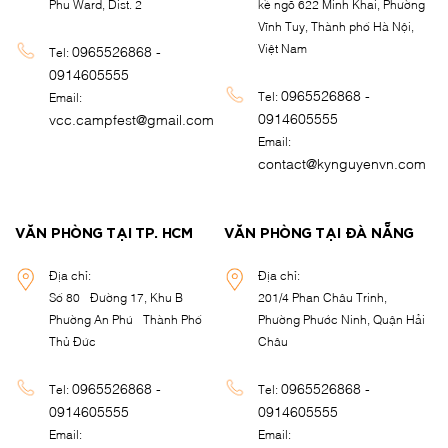
Phu Ward, Dist. 2
kề ngõ 622 Minh Khai, Phường
Vĩnh Tuy, Thành phố Hà Nội,
Việt Nam
0965526868 -
Tel:
0914605555
0965526868 -
Tel:
Email:
0914605555
vcc.campfest@gmail.com
Email:
contact@kynguyenvn.com
VĂN PHÒNG TẠI TP. HCM
VĂN PHÒNG TẠI ĐÀ NẴNG
Địa chỉ:
Địa chỉ:
Số 80 - Đường 17, Khu B -
201/4 Phan Châu Trinh,
Phường An Phú - Thành Phố
Phường Phước Ninh, Quận Hải
Thủ Đức
Châu
0965526868 -
0965526868 -
Tel:
Tel:
0914605555
0914605555
Email:
Email: