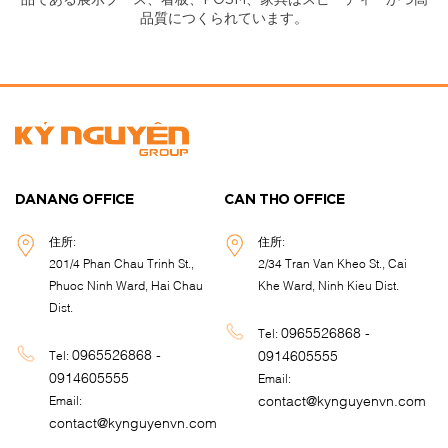
品である展示ブース、看板、POSM、家具はスピーディーかつ高
品質につくられています。
DANANG OFFICE
CAN THO OFFICE
住所:
住所:
201/4 Phan Chau Trinh St.,
2/34 Tran Van Kheo St., Cai
Phuoc Ninh Ward, Hai Chau
Khe Ward, Ninh Kieu Dist.
Dist.
0965526868 -
Tel:
0965526868 -
0914605555
Tel:
0914605555
Email:
contact@kynguyenvn.com
Email:
contact@kynguyenvn.com